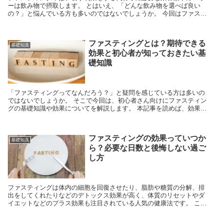
ーは飲み物で摂取します。 とはいえ、「どんな飲み物を選べば良い
の？」と悩んでいる方も多いのではないでしょうか。 今回はファステ
ィング中におすすめの...
ファスティングとは？期待できる
基礎知識
効果と初心者が知っておきたい基
礎知識
「ファスティングってなんだろう？」と疑問を感じている方は多いの
ではないでしょうか。 そこで今回は、初心者さん向けにファスティン
グの基礎知識や効果についてを解説します。 本記事を読めば、効果的
なファスティングを...
ファスティングの効果っていつか
基礎知識
ら？必要な日数と後悔しない過ご
し方
ファスティングは体内の細胞を回復させたり、脂肪や糖質の分解、排
出をしてくれたりなどのデトックス効果が高く、体質のリセットやダ
イエットなどのプラス効果も注目されている人気の健康法です。 ここ
では安心して行うための注意点や、効...