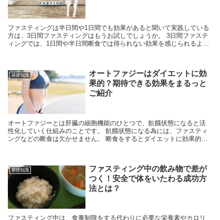
ファスティングは半日間や1日間でも効果があると聞いて実践している
方は、3日間ファスティングはもうお試しでしょうか。 3日間ファステ
ィングでは、1日間や半日間断食では得られない効果を感じられるよう
になります。 ...
オートファジーはダイエットに効
基礎知識
果的？期待できる効果をまるっと
ご紹介
オートファジーとは肝臓の細胞機能のひとつで、飢餓状態になると活
性化していく仕組みのことです。 飢餓状態になる為には、ファスティ
ングなどの断食は欠かせません。 断食をするとダイエットに効果的で
すが、オートファジ...
ファスティング中の飲み物で差が
基礎知識
つく！安全で体をいたわる成功方
法とは？
ファスティング中は、食事制限をする代わりに必要な栄養素やカロリ